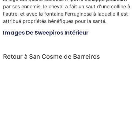
par ses ennemis, le cheval a fait un saut d'une colline à
l'autre, et avec la fontaine Ferruginosa à laquelle il est
attribué propriétés bénéfiques pour la santé.
Images De Sweepiros Intérieur
Retour à San Cosme de Barreiros
R
etour à l'Ermitage, nous pouvons
marcher sur le chemin de terre pour
aller à la Mirador de Penabor ou
prendre la route parallèle à la rivière
San Estevo qui nous ramène de
l'intérieur Barreiros à San Cosme de Barreiros. Si
nous décidons de retourner à San Cosme, nous
continuerons le long de la route en aval jusqu'à ce
que nous atteignions une fourche où nous devons
tourner à gauche pour passer sous l'autoroute et