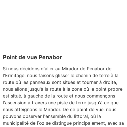
la route nationale. Une fois que nous avons passé
ces étapes et traversé la route d'accès à
l'autoroute, nous nous dirigeons vers le quartier
d'Eiras pour retourner à la station-service et de là
à l'église. Nous pouvons également prendre la
voiture pour aller au Mirador de Penabor suivi de
l'église.
Point de vue Penabor
Si nous décidons d'aller au Mirador de Penabor de
l'Ermitage, nous faisons glisser le chemin de terre à la
route où les panneaux sont situés et tourner à droite,
nous allons jusqu'à la route à la zone où le point propre
est situé, à gauche de la route et nous commençons
l'ascension à travers une piste de terre jusqu'à ce que
nous atteignons le Mirador. De ce point de vue, nous
pouvons observer l'ensemble du littoral, où la
municipalité de Foz se distingue principalement, avec sa